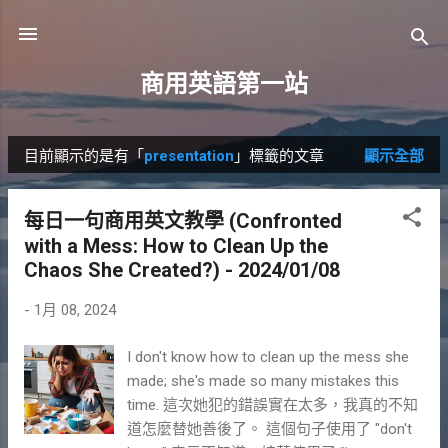
跳到主要內容
商用英語第一站
目前顯示的是有「
presentation
」標籤的文章
顯示全部
發
表
每日一句商用英文教學 (Confronted
文
with a Mess: How to Clean Up the
章
Chaos She Created?) - 2024/01/08
-
1月 08, 2024
I don't know how to clean up the mess she
made; she's made so many mistakes this
time. 這次她犯的錯誤實在太多，我真的不知
道怎麼替她善後了。 這個句子使用了 "don't