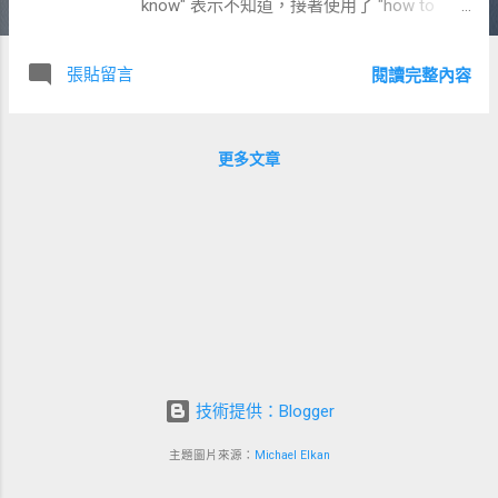
know" 表示不知道，接著使用了 "how to
clean up" 表示如何善後，接著以 "the mess
she made" 來形容她所造成的混亂。在這個
張貼留言
閱讀完整內容
句子中，需要注意的地方是掌握 "how to" 的
用法和使用 "don't know" 表達不知道的情
況。 以下是與這個句子相關的五個用法 ： 1.
更多文章
I have no idea how to solve this problem; it's
way too complicated. (我完全不知道如何解
決這個問題；它太複雜了。) 2. She made
too many mistakes in her presentation; I
don't know how to help her improve. (她在演
講中犯了太多錯誤，我不知道該如何幫助她
改進。) 3. We are unsure how to proceed
with this project; there are too many
uncertainties. (我們不確定該如何繼續進行這
個專案；有太多的不確定因素。) 4. I'm
技術提供：Blogger
clueless about how to handle this difficult
主題圖片來源：
Michael Elkan
client; any suggestions? (我對如何應對這個
困難的客戶一無所知；有什麼建議嗎？) 5.